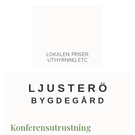
LOKALEN, PRISER,
UTHYRNING ETC
L J U S T E R Ö
B Y G D E G Å R D
Konferensutrustning